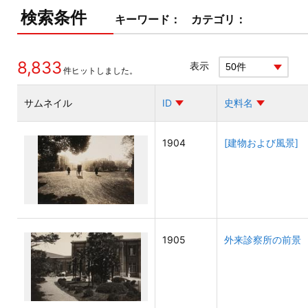
検索条件
キーワード：
カテゴリ：
8,833
表示
件ヒットしました。
サムネイル
ID
史料名
1904
[建物および風景]
1905
外来診察所の前景 