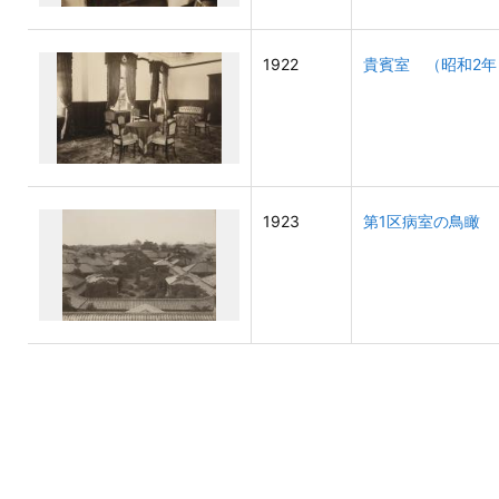
1922
貴賓室 （昭和2年
1923
第1区病室の鳥瞰 