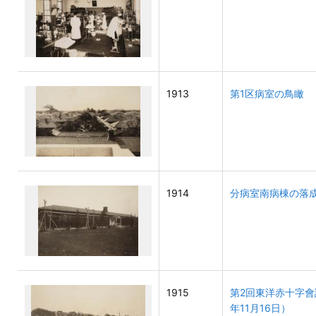
1913
第1区病室の鳥瞰 
1914
分病室南病棟の落成
1915
第2回東洋赤十字會
年11月16日）